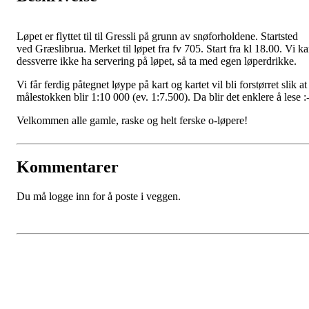
Løpet er flyttet til til Gressli på grunn av snøforholdene. Startsted
ved Græslibrua. Merket til løpet fra fv 705. Start fra kl 18.00. Vi k
dessverre ikke ha servering på løpet, så ta med egen løperdrikke.
Vi får ferdig påtegnet løype på kart og kartet vil bli forstørret slik at
målestokken blir 1:10 000 (ev. 1:7.500). Da blir det enklere å lese :-
Velkommen alle gamle, raske og helt ferske o-løpere!
Kommentarer
Du må logge inn for å poste i veggen.