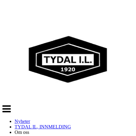
Veksle
navigasjon
Nyheter
TYDAL IL, INNMELDING
Om oss