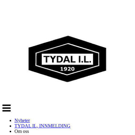
Veksle
navigasjon
Nyheter
TYDAL IL, INNMELDING
Om oss