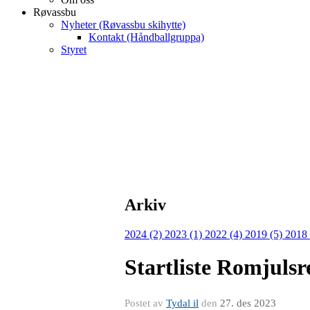
Røvassbu
Nyheter (Røvassbu skihytte)
Kontakt (Håndballgruppa)
Styret
Arkiv
2024 (2)
2023 (1)
2022 (4)
2019 (5)
2018 
Startliste Romjuls
Postet av
Tydal il
den
27. des 2023