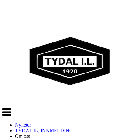
Veksle
navigasjon
Nyheter
TYDAL IL, INNMELDING
Om oss