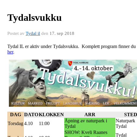
Tydalsvukku
Postet av
Tydal il
den
17. sep 2018
Tydal IL er aktiv under Tydalsvukku. Komplett program finner du
her
.
DAG
DATO
KLOKKEN
ARR
STE
Åpning av naturpark i
Naturpark
Torsdag
4.10
11:00
Tydal
Tydal
SHOW: Kveli Raanes
Tydal