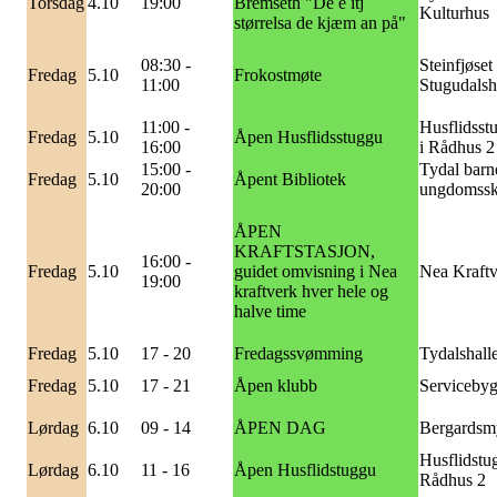
Torsdag
4.10
19:00
Bremseth "De e itj
Kulturhus
størrelsa de kjæm an på"
08:30 -
Steinfjøset
Fredag
5.10
Frokostmøte
11:00
Stugudalsh
11:00 -
Husflidsst
Fredag
5.10
Åpen Husflidsstuggu
16:00
i Rådhus 2
15:00 -
Tydal barn
Fredag
5.10
Åpent Bibliotek
20:00
ungdomssk
ÅPEN
KRAFTSTASJON,
16:00 -
Fredag
5.10
guidet omvisning i Nea
Nea Kraftv
19:00
kraftverk hver hele og
halve time
Fredag
5.10
17 - 20
Fredagssvømming
Tydalshall
Fredag
5.10
17 - 21
Åpen klubb
Servicebyg
Lørdag
6.10
09 - 14
ÅPEN DAG
Bergardsm
Husflidstu
Lørdag
6.10
11 - 16
Åpen Husflidstuggu
Rådhus 2