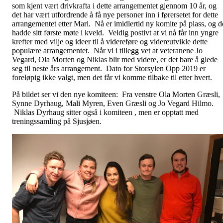
som kjent vært drivkrafta i dette arrangementet gjennom 10 år, og
det har vært utfordrende å få nye personer inn i førersetet for dette
arrangementet etter Mari. Nå er imidlertid ny komite på plass, og d
hadde sitt første møte i kveld. Veldig postivt at vi nå får inn yngre
krefter med vilje og ideer til å videreføre og videreutvikle dette
populære arrangementet. Når vi i tillegg vet at veteranene Jo
Vegard, Ola Morten og Niklas blir med videre, er det bare å glede
seg til neste års arrangement. Dato for Storsylen Opp 2019 er
foreløpig ikke valgt, men det får vi komme tilbake til etter hvert.
På bildet ser vi den nye komiteen: Fra venstre Ola Morten Græsli,
Synne Dyrhaug, Mali Myren, Even Græsli og Jo Vegard Hilmo.
Niklas Dyrhaug sitter også i komiteen , men er opptatt med
treningssamling på Sjusjøen.