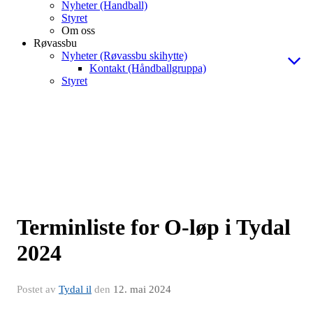
Nyheter (Handball)
Styret
Om oss
Røvassbu
Nyheter (Røvassbu skihytte)
Kontakt (Håndballgruppa)
Styret
Terminliste for O-løp i Tydal
2024
Postet av
Tydal il
den
12. mai 2024