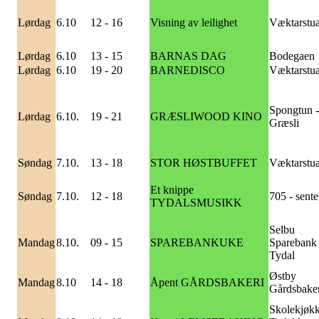
Lørdag
6.10
12 - 16
Visning av leilighet
Væktarstu
Lørdag
6.10
13 - 15
BARNAS DAG
Bodegaen
Lørdag
6.10
19 - 20
BARNEDISCO
Væktarstu
Spongtun -
Lørdag
6.10.
19 - 21
GRÆSLIWOOD KINO
Græsli
Søndag
7.10.
13 - 18
STOR HØSTBUFFET
Væktarstu
Et knippe
Søndag
7.10.
12 - 18
705 - sente
TYDALSMUSIKK
Selbu
Mandag
8.10.
09 - 15
SPAREBANKUKE
Sparebank
Tydal
Østby
Mandag
8.10
14 - 18
Åpent GÅRDSBAKERI
Gårdsbaker
Skolekjøkk