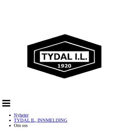
Veksle
navigasjon
Nyheter
TYDAL IL, INNMELDING
Om oss