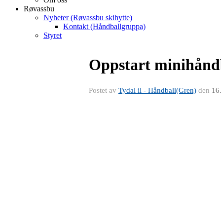
Røvassbu
Nyheter (Røvassbu skihytte)
Kontakt (Håndballgruppa)
Styret
Oppstart minihånd
Postet av
Tydal il - Håndball(Gren)
den
16