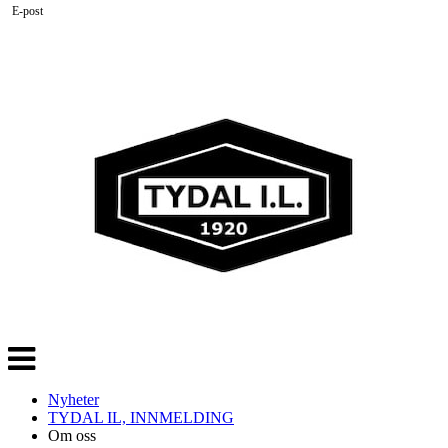
E-post
Veksle
navigasjon
Nyheter
TYDAL IL, INNMELDING
Om oss