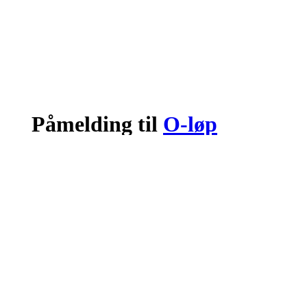
Påmelding til
O-løp
Logg inn eller registrer deg med din e-postadresse
Neste
eller
Logg inn med Google
Logg inn med Idrettens ID