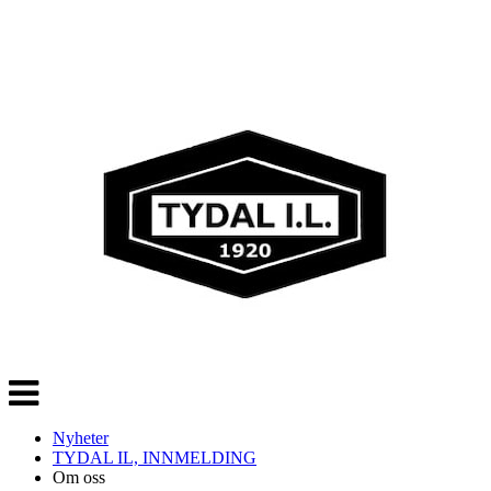
Veksle
navigasjon
Nyheter
TYDAL IL, INNMELDING
Om oss