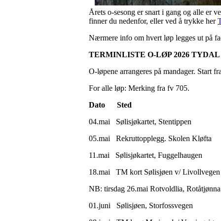
Årets o-sesong er snart i gang og alle er
finner du nedenfor, eller ved å trykke her
T
Nærmere info om hvert løp legges ut på fa
TERMINLISTE O-LØP 2026 TYDAL 
O-løpene arrangeres på mandager. Start fra
For alle løp: Merking fra fv 705.
Dato Sted
04.mai Sølisjøkartet, Stentippen
05.mai Rekruttopplegg. Skolen Kløfta
11.mai Sølisjøkartet, Fuggelhaugen
18.mai TM kort Sølisjøen v/ Livollvegen
NB: tirsdag 26.mai Rotvoldlia, Rotåtjønna
01.juni Sølisjøen, Storfossvegen