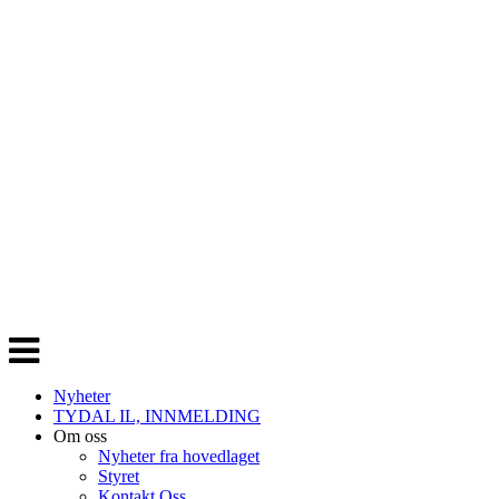
Veksle
navigasjon
Nyheter
TYDAL IL, INNMELDING
Om oss
Nyheter fra hovedlaget
Styret
Kontakt Oss