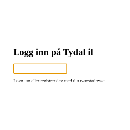
Logg inn på Tydal il
Logg inn eller registrer deg med din e-postadresse
Neste
eller
Logg inn med Google
Logg inn med Idrettens ID