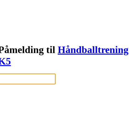
Påmelding til
Håndballtrening
K5
Logg inn eller registrer deg med din e-postadresse
Neste
eller
Logg inn med Google
Logg inn med Idrettens ID