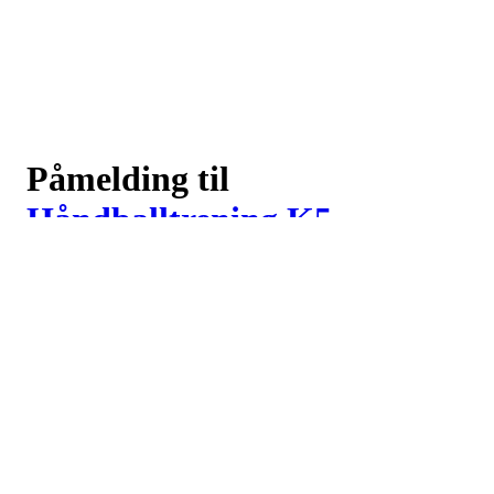
Påmelding til
Håndballtrening K5
Logg inn eller registrer deg med din e-postadresse
Neste
eller
Logg inn med Google
Logg inn med Idrettens ID