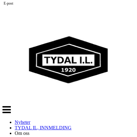
E-post
Veksle
navigasjon
Nyheter
TYDAL IL, INNMELDING
Om oss